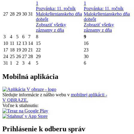
1
1
Pozvánka: 11. ročník
Pozvánka: 11. ročník
27
28
29
30
31
Malokrštenianskeho dňa
Malokrštenianskeho dňa
dobrôt
dobrôt
Zobraziť všetky
Zobraziť všetky
záznamy z dňa
záznamy z dňa
3
4
5
6
7
8
9
10
11
12
13
14
15
16
17
18
19
20
21
22
23
24
25
26
27
28
29
30
31
1
2
3
4
5
6
Mobilná aplikácia
Sledujte informácie z nášho webu v
mobilnej aplikácii -
V OBRAZE.
Voľne k stiahnutiu:
Prihlásenie k odberu správ