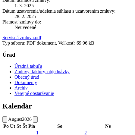
Dátum účinnosti zmluvy:
1. 3. 2025
Dátum uzatvorenia/udelenia súhlasu s uzatvorením zmluvy:
28. 2. 2025
Platnosť zmluvy do:
Neuvedené
Servisná zmluva.pdf
Typ súboru: PDF dokument, Veľkosť: 69,96 kB
Úrad
Úradná tabuľa
Zmluvy, faktúry, objednávky
Obecný úrad
Dokumenty
Archiv
Verejné obstarávanie
Kalendár
August
2026
Po
Ut
St
Št
Pia
So
Ne
1
2