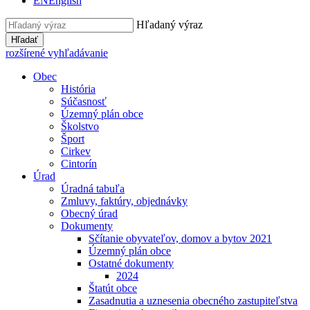
EN
English
Hľadaný výraz
Hľadať
rozšírené vyhľadávanie
Obec
História
Súčasnosť
Územný plán obce
Školstvo
Šport
Cirkev
Cintorín
Úrad
Úradná tabuľa
Zmluvy, faktúry, objednávky
Obecný úrad
Dokumenty
Sčítanie obyvateľov, domov a bytov 2021
Územný plán obce
Ostatné dokumenty
2024
Štatút obce
Zasadnutia a uznesenia obecného zastupiteľstva