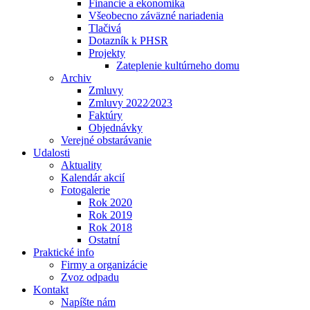
Financie a ekonomika
Všeobecno záväzné nariadenia
Tlačivá
Dotazník k PHSR
Projekty
Zateplenie kultúrneho domu
Archiv
Zmluvy
Zmluvy 2022⁄2023
Faktúry
Objednávky
Verejné obstarávanie
Udalosti
Aktuality
Kalendár akcií
Fotogalerie
Rok 2020
Rok 2019
Rok 2018
Ostatní
Praktické info
Firmy a organizácie
Zvoz odpadu
Kontakt
Napíšte nám