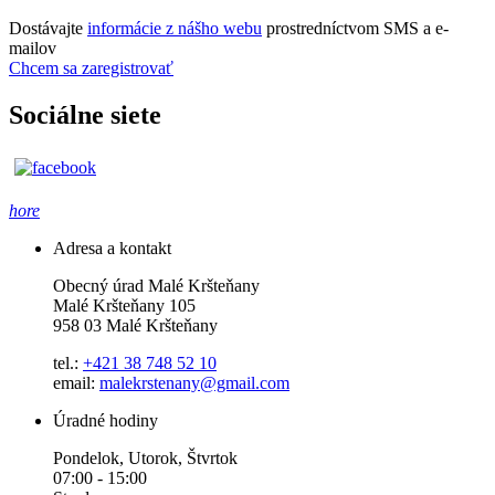
Dostávajte
informácie z nášho webu
prostredníctvom SMS a e-
mailov
Chcem sa zaregistrovať
Sociálne siete
hore
Adresa a kontakt
Obecný úrad Malé Kršteňany
Malé Kršteňany 105
958 03 Malé Kršteňany
tel.:
+421 38 748 52 10
email:
malekrstenany@gmail.com
Úradné hodiny
Pondelok, Utorok, Štvrtok
07:00 - 15:00