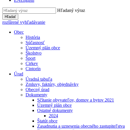
EN
English
Hľadaný výraz
Hľadať
rozšírené vyhľadávanie
Obec
História
Súčasnosť
Územný plán obce
Školstvo
Šport
Cirkev
Cintorín
Úrad
Úradná tabuľa
Zmluvy, faktúry, objednávky
Obecný úrad
Dokumenty
Sčítanie obyvateľov, domov a bytov 2021
Územný plán obce
Ostatné dokumenty
2024
Štatút obce
Zasadnutia a uznesenia obecného zastupiteľstva