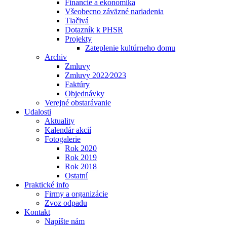
Financie a ekonomika
Všeobecno záväzné nariadenia
Tlačivá
Dotazník k PHSR
Projekty
Zateplenie kultúrneho domu
Archiv
Zmluvy
Zmluvy 2022⁄2023
Faktúry
Objednávky
Verejné obstarávanie
Udalosti
Aktuality
Kalendár akcií
Fotogalerie
Rok 2020
Rok 2019
Rok 2018
Ostatní
Praktické info
Firmy a organizácie
Zvoz odpadu
Kontakt
Napíšte nám