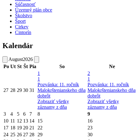
Súčasnosť
Územný plán obce
Školstvo
Šport
Cirkev
Cintorín
Kalendár
August
2026
Po
Ut
St
Št
Pia
So
Ne
1
2
1
1
Pozvánka: 11. ročník
Pozvánka: 11. ročník
27
28
29
30
31
Malokrštenianskeho dňa
Malokrštenianskeho dňa
dobrôt
dobrôt
Zobraziť všetky
Zobraziť všetky
záznamy z dňa
záznamy z dňa
3
4
5
6
7
8
9
10
11
12
13
14
15
16
17
18
19
20
21
22
23
24
25
26
27
28
29
30