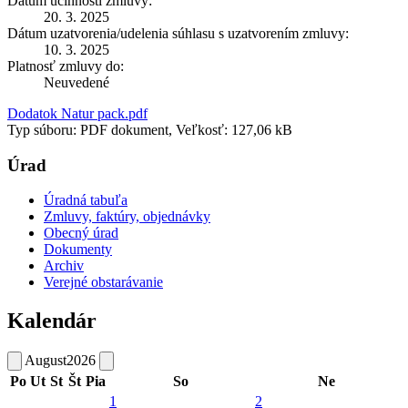
Dátum účinnosti zmluvy:
20. 3. 2025
Dátum uzatvorenia/udelenia súhlasu s uzatvorením zmluvy:
10. 3. 2025
Platnosť zmluvy do:
Neuvedené
Dodatok Natur pack.pdf
Typ súboru: PDF dokument, Veľkosť: 127,06 kB
Úrad
Úradná tabuľa
Zmluvy, faktúry, objednávky
Obecný úrad
Dokumenty
Archiv
Verejné obstarávanie
Kalendár
August
2026
Po
Ut
St
Št
Pia
So
Ne
1
2