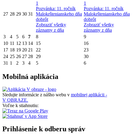
1
1
Pozvánka: 11. ročník
Pozvánka: 11. ročník
27
28
29
30
31
Malokrštenianskeho dňa
Malokrštenianskeho dňa
dobrôt
dobrôt
Zobraziť všetky
Zobraziť všetky
záznamy z dňa
záznamy z dňa
3
4
5
6
7
8
9
10
11
12
13
14
15
16
17
18
19
20
21
22
23
24
25
26
27
28
29
30
31
1
2
3
4
5
6
Mobilná aplikácia
Sledujte informácie z nášho webu v
mobilnej aplikácii -
V OBRAZE.
Voľne k stiahnutiu:
Prihlásenie k odberu správ