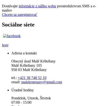
Dostávajte
informácie z nášho webu
prostredníctvom SMS a e-
mailov
Chcem sa zaregistrovať
Sociálne siete
hore
Adresa a kontakt
Obecný úrad Malé Kršteňany
Malé Kršteňany 105
958 03 Malé Kršteňany
tel.:
+421 38 748 52 10
email:
malekrstenany@gmail.com
Úradné hodiny
Pondelok, Utorok, Štvrtok
07:00 - 15:00