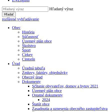
EN
English
Hľadaný výraz
Hľadať
rozšírené vyhľadávanie
Obec
História
Súčasnosť
Územný plán obce
Školstvo
Šport
Cirkev
Cintorín
Úrad
Úradná tabuľa
Zmluvy, faktúry, objednávky
Obecný úrad
Dokumenty
Sčítanie obyvateľov, domov a bytov 2021
Územný plán obce
Ostatné dokumenty
2024
Štatút obce
Zasadnutia a uznesenia obecného zastupiteľstva