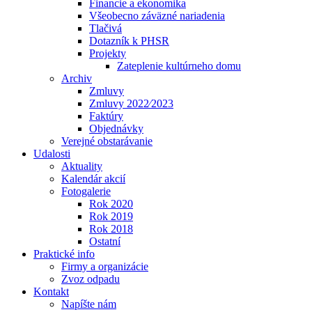
Financie a ekonomika
Všeobecno záväzné nariadenia
Tlačivá
Dotazník k PHSR
Projekty
Zateplenie kultúrneho domu
Archiv
Zmluvy
Zmluvy 2022⁄2023
Faktúry
Objednávky
Verejné obstarávanie
Udalosti
Aktuality
Kalendár akcií
Fotogalerie
Rok 2020
Rok 2019
Rok 2018
Ostatní
Praktické info
Firmy a organizácie
Zvoz odpadu
Kontakt
Napíšte nám