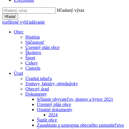
EN
English
Hľadaný výraz
Hľadať
rozšírené vyhľadávanie
Obec
História
Súčasnosť
Územný plán obce
Školstvo
Šport
Cirkev
Cintorín
Úrad
Úradná tabuľa
Zmluvy, faktúry, objednávky
Obecný úrad
Dokumenty
Sčítanie obyvateľov, domov a bytov 2021
Územný plán obce
Ostatné dokumenty
2024
Štatút obce
Zasadnutia a uznesenia obecného zastupiteľstva