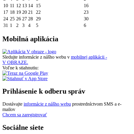
10
11
12
13
14
15
16
17
18
19
20
21
22
23
24
25
26
27
28
29
30
31
1
2
3
4
5
6
Mobilná aplikácia
Sledujte informácie z nášho webu v
mobilnej aplikácii -
V OBRAZE.
Voľne k stiahnutiu:
Prihlásenie k odberu správ
Dostávajte
informácie z nášho webu
prostredníctvom SMS a e-
mailov
Chcem sa zaregistrovať
Sociálne siete