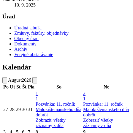
10. 9. 2025
Úrad
Úradná tabuľa
Zmluvy, faktúry, objednávky
Obecný úrad
Dokumenty
Archiv
Verejné obstarávanie
Kalendár
August
2026
Po
Ut
St
Št
Pia
So
Ne
1
2
1
1
Pozvánka: 11. ročník
Pozvánka: 11. ročník
27
28
29
30
31
Malokrštenianskeho dňa
Malokrštenianskeho dňa
dobrôt
dobrôt
Zobraziť všetky
Zobraziť všetky
záznamy z dňa
záznamy z dňa
3
4
5
6
7
8
9