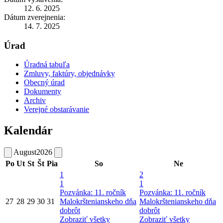
12. 6. 2025
Dátum zverejnenia:
14. 7. 2025
Úrad
Úradná tabuľa
Zmluvy, faktúry, objednávky
Obecný úrad
Dokumenty
Archiv
Verejné obstarávanie
Kalendár
August
2026
Po
Ut
St
Št
Pia
So
Ne
1
2
1
1
Pozvánka: 11. ročník
Pozvánka: 11. ročník
27
28
29
30
31
Malokrštenianskeho dňa
Malokrštenianskeho dňa
dobrôt
dobrôt
Zobraziť všetky
Zobraziť všetky