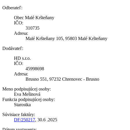
Odberateľ:
Obec Malé Kršteňany
IČO:
310735
Adresa:
Malé Kršteňany 105, 95803 Malé Kršteňany
Dodávateľ:
HD s.r.o.
IČO:
45998698
Adresa:
Brusno 551, 97232 Chrenovec - Brusno
Meno podpisujúcej osoby:
Eva Mešinová
Funkcia podpisujúcej osoby:
Starostka
Súvisiace faktúry:
DF/250217
, 30.6 .2025
Dátum vystavenia: