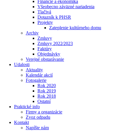
Financie a ekonomika
Všeobecno záväzné nariadenia
Tlačivá
Dotazník k PHSR
Projekty
Zateplenie kultúrneho domu
Archiv
Zmluvy
Zmluvy 2022⁄2023
Faktúry
Objednávky
Verejné obstarávanie
Udalosti
Aktuality
Kalendár akcií
Fotogalerie
Rok 2020
Rok 2019
Rok 2018
Ostatní
Praktické info
Firmy a organizácie
Zvoz odpadu
Kontakt
Napíšte nám