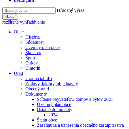
EN
English
Hľadaný výraz
Hľadať
rozšírené vyhľadávanie
Obec
História
Súčasnosť
Územný plán obce
Školstvo
Šport
Cirkev
Cintorín
Úrad
Úradná tabuľa
Zmluvy, faktúry, objednávky
Obecný úrad
Dokumenty
Sčítanie obyvateľov, domov a bytov 2021
Územný plán obce
Ostatné dokumenty
2024
Štatút obce
Zasadnutia a uznesenia obecného zastupiteľstva