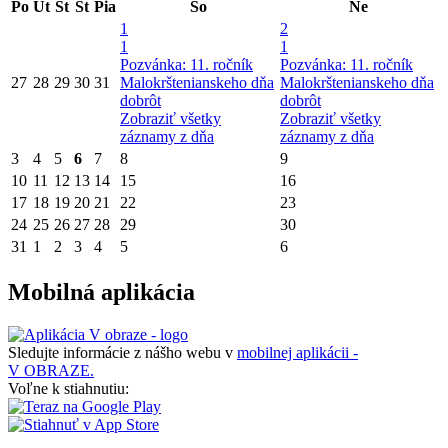
Po
Ut
St
Št
Pia
So
Ne
1
2
1
1
Pozvánka: 11. ročník
Pozvánka: 11. ročník
27
28
29
30
31
Malokrštenianskeho dňa
Malokrštenianskeho dňa
dobrôt
dobrôt
Zobraziť všetky
Zobraziť všetky
záznamy z dňa
záznamy z dňa
3
4
5
6
7
8
9
10
11
12
13
14
15
16
17
18
19
20
21
22
23
24
25
26
27
28
29
30
31
1
2
3
4
5
6
Mobilná aplikácia
Sledujte informácie z nášho webu v
mobilnej aplikácii -
V OBRAZE.
Voľne k stiahnutiu: