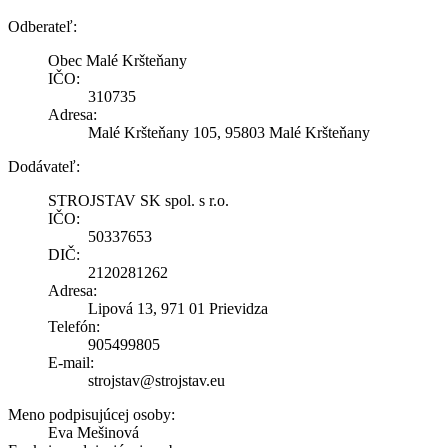
Odberateľ:
Obec Malé Kršteňany
IČO:
310735
Adresa:
Malé Kršteňany 105, 95803 Malé Kršteňany
Dodávateľ:
STROJSTAV SK spol. s r.o.
IČO:
50337653
DIČ:
2120281262
Adresa:
Lipová 13, 971 01 Prievidza
Telefón:
905499805
E-mail:
strojstav@strojstav.eu
Meno podpisujúcej osoby:
Eva Mešinová