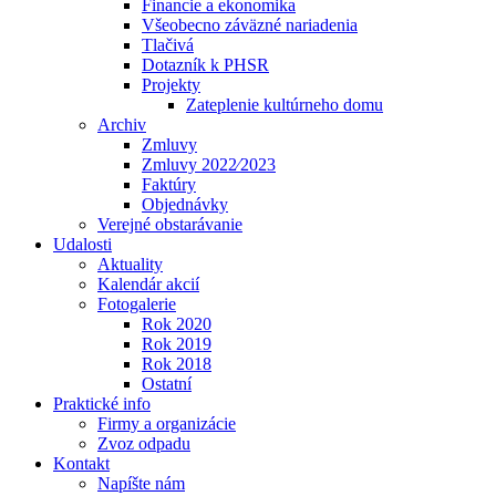
Financie a ekonomika
Všeobecno záväzné nariadenia
Tlačivá
Dotazník k PHSR
Projekty
Zateplenie kultúrneho domu
Archiv
Zmluvy
Zmluvy 2022⁄2023
Faktúry
Objednávky
Verejné obstarávanie
Udalosti
Aktuality
Kalendár akcií
Fotogalerie
Rok 2020
Rok 2019
Rok 2018
Ostatní
Praktické info
Firmy a organizácie
Zvoz odpadu
Kontakt
Napíšte nám