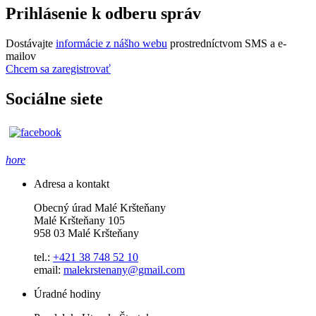
Prihlásenie k odberu správ
Dostávajte
informácie z nášho webu
prostredníctvom SMS a e-
mailov
Chcem sa zaregistrovať
Sociálne siete
hore
Adresa a kontakt
Obecný úrad Malé Kršteňany
Malé Kršteňany 105
958 03 Malé Kršteňany
tel.:
+421 38 748 52 10
email:
malekrstenany@gmail.com
Úradné hodiny