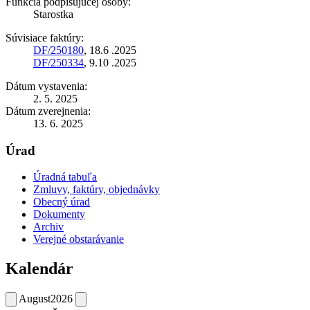
Funkcia podpisujúcej osoby:
Starostka
Súvisiace faktúry:
DF/250180
, 18.6 .2025
DF/250334
, 9.10 .2025
Dátum vystavenia:
2. 5. 2025
Dátum zverejnenia:
13. 6. 2025
Úrad
Úradná tabuľa
Zmluvy, faktúry, objednávky
Obecný úrad
Dokumenty
Archiv
Verejné obstarávanie
Kalendár
August
2026