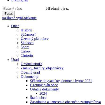
EN
English
Hľadaný výraz
Hľadať
rozšírené vyhľadávanie
Obec
História
Súčasnosť
Územný plán obce
Školstvo
Šport
Cirkev
Cintorín
Úrad
Úradná tabuľa
Zmluvy, faktúry, objednávky
Obecný úrad
Dokumenty
Sčítanie obyvateľov, domov a bytov 2021
Územný plán obce
Ostatné dokumenty
2024
Štatút obce
Zasadnutia a uznesenia obecného zastupiteľstva