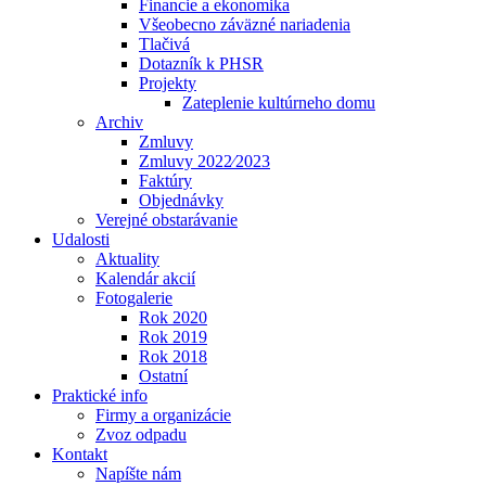
Financie a ekonomika
Všeobecno záväzné nariadenia
Tlačivá
Dotazník k PHSR
Projekty
Zateplenie kultúrneho domu
Archiv
Zmluvy
Zmluvy 2022⁄2023
Faktúry
Objednávky
Verejné obstarávanie
Udalosti
Aktuality
Kalendár akcií
Fotogalerie
Rok 2020
Rok 2019
Rok 2018
Ostatní
Praktické info
Firmy a organizácie
Zvoz odpadu
Kontakt
Napíšte nám