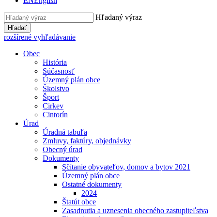
EN
English
Hľadaný výraz
Hľadať
rozšírené vyhľadávanie
Obec
História
Súčasnosť
Územný plán obce
Školstvo
Šport
Cirkev
Cintorín
Úrad
Úradná tabuľa
Zmluvy, faktúry, objednávky
Obecný úrad
Dokumenty
Sčítanie obyvateľov, domov a bytov 2021
Územný plán obce
Ostatné dokumenty
2024
Štatút obce
Zasadnutia a uznesenia obecného zastupiteľstva