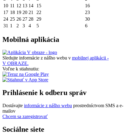
10
11
12
13
14
15
16
17
18
19
20
21
22
23
24
25
26
27
28
29
30
31
1
2
3
4
5
6
Mobilná aplikácia
Sledujte informácie z nášho webu v
mobilnej aplikácii -
V OBRAZE.
Voľne k stiahnutiu:
Prihlásenie k odberu správ
Dostávajte
informácie z nášho webu
prostredníctvom SMS a e-
mailov
Chcem sa zaregistrovať
Sociálne siete