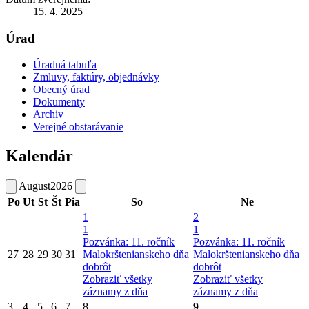
15. 4. 2025
Úrad
Úradná tabuľa
Zmluvy, faktúry, objednávky
Obecný úrad
Dokumenty
Archiv
Verejné obstarávanie
Kalendár
August
2026
Po
Ut
St
Št
Pia
So
Ne
1
2
1
1
Pozvánka: 11. ročník
Pozvánka: 11. ročník
27
28
29
30
31
Malokrštenianskeho dňa
Malokrštenianskeho dňa
dobrôt
dobrôt
Zobraziť všetky
Zobraziť všetky
záznamy z dňa
záznamy z dňa
3
4
5
6
7
8
9