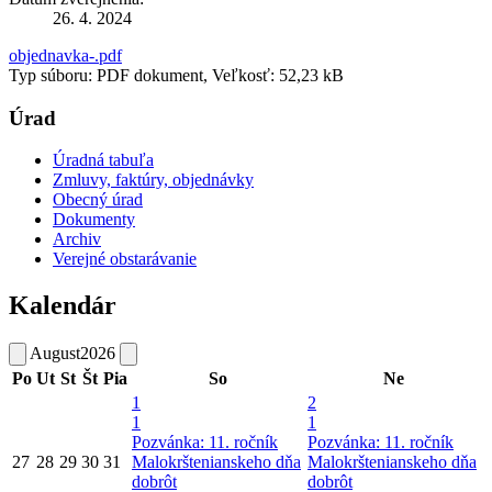
26. 4. 2024
objednavka-.pdf
Typ súboru: PDF dokument, Veľkosť: 52,23 kB
Úrad
Úradná tabuľa
Zmluvy, faktúry, objednávky
Obecný úrad
Dokumenty
Archiv
Verejné obstarávanie
Kalendár
August
2026
Po
Ut
St
Št
Pia
So
Ne
1
2
1
1
Pozvánka: 11. ročník
Pozvánka: 11. ročník
27
28
29
30
31
Malokrštenianskeho dňa
Malokrštenianskeho dňa
dobrôt
dobrôt