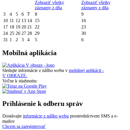
Zobraziť všetky
Zobraziť všetky
záznamy z dňa
záznamy z dňa
3
4
5
6
7
8
9
10
11
12
13
14
15
16
17
18
19
20
21
22
23
24
25
26
27
28
29
30
31
1
2
3
4
5
6
Mobilná aplikácia
Sledujte informácie z nášho webu v
mobilnej aplikácii -
V OBRAZE.
Voľne k stiahnutiu:
Prihlásenie k odberu správ
Dostávajte
informácie z nášho webu
prostredníctvom SMS a e-
mailov
Chcem sa zaregistrovať