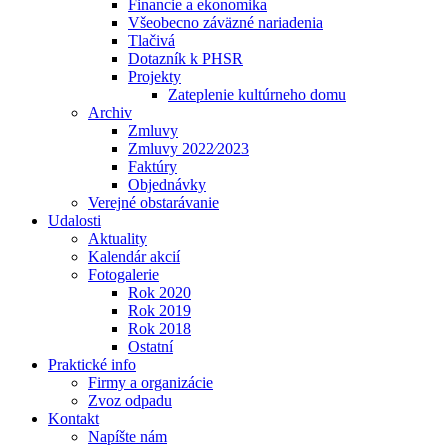
Financie a ekonomika
Všeobecno záväzné nariadenia
Tlačivá
Dotazník k PHSR
Projekty
Zateplenie kultúrneho domu
Archiv
Zmluvy
Zmluvy 2022⁄2023
Faktúry
Objednávky
Verejné obstarávanie
Udalosti
Aktuality
Kalendár akcií
Fotogalerie
Rok 2020
Rok 2019
Rok 2018
Ostatní
Praktické info
Firmy a organizácie
Zvoz odpadu
Kontakt
Napíšte nám