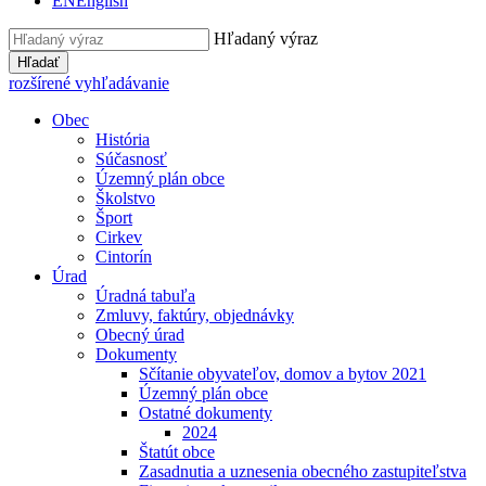
EN
English
Hľadaný výraz
Hľadať
rozšírené vyhľadávanie
Obec
História
Súčasnosť
Územný plán obce
Školstvo
Šport
Cirkev
Cintorín
Úrad
Úradná tabuľa
Zmluvy, faktúry, objednávky
Obecný úrad
Dokumenty
Sčítanie obyvateľov, domov a bytov 2021
Územný plán obce
Ostatné dokumenty
2024
Štatút obce
Zasadnutia a uznesenia obecného zastupiteľstva