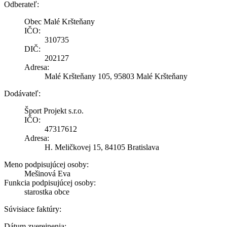
Odberateľ:
Obec Malé Kršteňany
IČO:
310735
DIČ:
202127
Adresa:
Malé Kršteňany 105, 95803 Malé Kršteňany
Dodávateľ:
Šport Projekt s.r.o.
IČO:
47317612
Adresa:
H. Meličkovej 15, 84105 Bratislava
Meno podpisujúcej osoby:
Mešinová Eva
Funkcia podpisujúcej osoby:
starostka obce
Súvisiace faktúry:
Dátum zverejnenia: