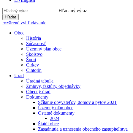
EN
English
Hľadaný výraz
Hľadať
rozšírené vyhľadávanie
Obec
História
Súčasnosť
Územný plán obce
Školstvo
Šport
Cirkev
Cintorín
Úrad
Úradná tabuľa
Zmluvy, faktúry, objednávky
Obecný úrad
Dokumenty
Sčítanie obyvateľov, domov a bytov 2021
Územný plán obce
Ostatné dokumenty
2024
Štatút obce
Zasadnutia a uznesenia obecného zastupiteľstva