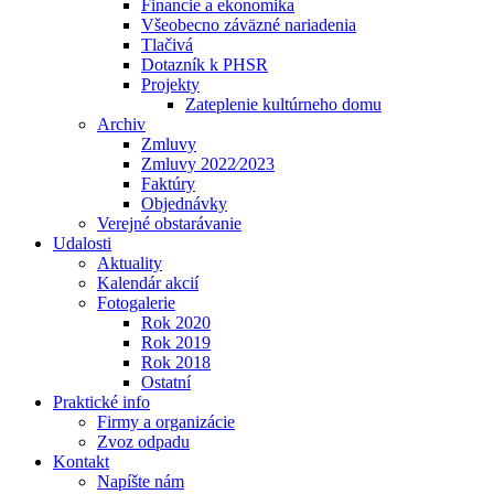
Financie a ekonomika
Všeobecno záväzné nariadenia
Tlačivá
Dotazník k PHSR
Projekty
Zateplenie kultúrneho domu
Archiv
Zmluvy
Zmluvy 2022⁄2023
Faktúry
Objednávky
Verejné obstarávanie
Udalosti
Aktuality
Kalendár akcií
Fotogalerie
Rok 2020
Rok 2019
Rok 2018
Ostatní
Praktické info
Firmy a organizácie
Zvoz odpadu
Kontakt
Napíšte nám