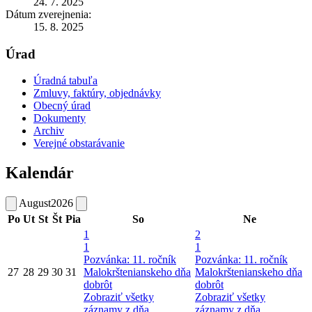
24. 7. 2025
Dátum zverejnenia:
15. 8. 2025
Úrad
Úradná tabuľa
Zmluvy, faktúry, objednávky
Obecný úrad
Dokumenty
Archiv
Verejné obstarávanie
Kalendár
August
2026
Po
Ut
St
Št
Pia
So
Ne
1
2
1
1
Pozvánka: 11. ročník
Pozvánka: 11. ročník
27
28
29
30
31
Malokrštenianskeho dňa
Malokrštenianskeho dňa
dobrôt
dobrôt
Zobraziť všetky
Zobraziť všetky
záznamy z dňa
záznamy z dňa