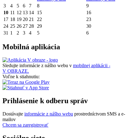
3
4
5
6
7
8
9
10
11
12
13
14
15
16
17
18
19
20
21
22
23
24
25
26
27
28
29
30
31
1
2
3
4
5
6
Mobilná aplikácia
Sledujte informácie z nášho webu v
mobilnej aplikácii -
V OBRAZE.
Voľne k stiahnutiu:
Prihlásenie k odberu správ
Dostávajte
informácie z nášho webu
prostredníctvom SMS a e-
mailov
Chcem sa zaregistrovať
Sociálne siete