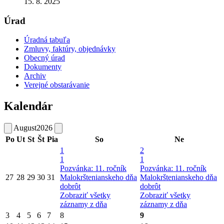
15. 8. 2025
Úrad
Úradná tabuľa
Zmluvy, faktúry, objednávky
Obecný úrad
Dokumenty
Archiv
Verejné obstarávanie
Kalendár
August
2026
Po
Ut
St
Št
Pia
So
Ne
1
2
1
1
Pozvánka: 11. ročník
Pozvánka: 11. ročník
27
28
29
30
31
Malokrštenianskeho dňa
Malokrštenianskeho dňa
dobrôt
dobrôt
Zobraziť všetky
Zobraziť všetky
záznamy z dňa
záznamy z dňa
3
4
5
6
7
8
9