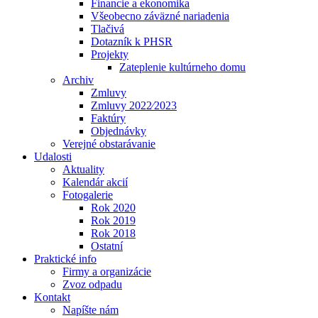
Financie a ekonomika
Všeobecno záväzné nariadenia
Tlačivá
Dotazník k PHSR
Projekty
Zateplenie kultúrneho domu
Archiv
Zmluvy
Zmluvy 2022⁄2023
Faktúry
Objednávky
Verejné obstarávanie
Udalosti
Aktuality
Kalendár akcií
Fotogalerie
Rok 2020
Rok 2019
Rok 2018
Ostatní
Praktické info
Firmy a organizácie
Zvoz odpadu
Kontakt
Napíšte nám