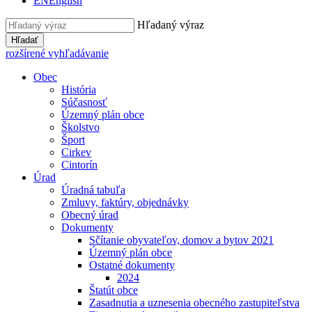
EN
English
Hľadaný výraz
Hľadať
rozšírené vyhľadávanie
Obec
História
Súčasnosť
Územný plán obce
Školstvo
Šport
Cirkev
Cintorín
Úrad
Úradná tabuľa
Zmluvy, faktúry, objednávky
Obecný úrad
Dokumenty
Sčítanie obyvateľov, domov a bytov 2021
Územný plán obce
Ostatné dokumenty
2024
Štatút obce
Zasadnutia a uznesenia obecného zastupiteľstva