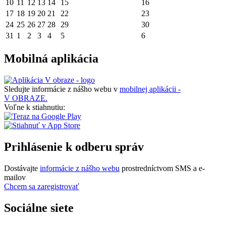
10
11
12
13
14
15
16
17
18
19
20
21
22
23
24
25
26
27
28
29
30
31
1
2
3
4
5
6
Mobilná aplikácia
Sledujte informácie z nášho webu v
mobilnej aplikácii -
V OBRAZE.
Voľne k stiahnutiu:
Prihlásenie k odberu správ
Dostávajte
informácie z nášho webu
prostredníctvom SMS a e-
mailov
Chcem sa zaregistrovať
Sociálne siete