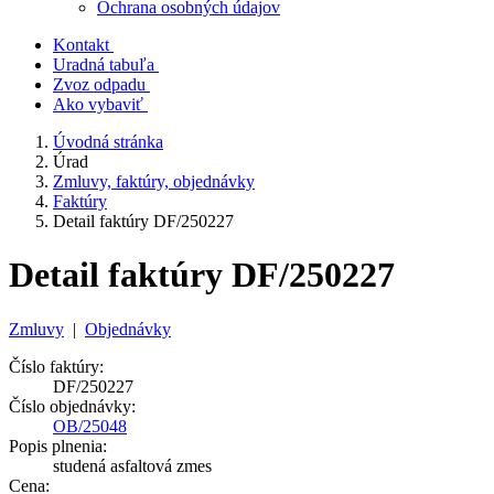
Ochrana osobných údajov
Kontakt
Uradná tabuľa
Zvoz odpadu
Ako vybaviť
Úvodná stránka
Úrad
Zmluvy, faktúry, objednávky
Faktúry
Detail faktúry DF/250227
Detail faktúry DF/250227
Zmluvy
|
Objednávky
Číslo faktúry:
DF/250227
Číslo objednávky:
OB/25048
Popis plnenia:
studená asfaltová zmes
Cena: