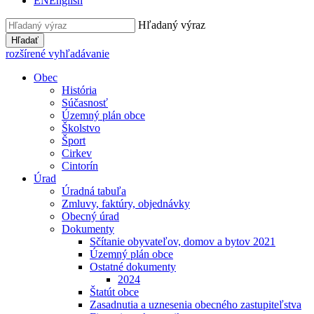
EN
English
Hľadaný výraz
Hľadať
rozšírené vyhľadávanie
Obec
História
Súčasnosť
Územný plán obce
Školstvo
Šport
Cirkev
Cintorín
Úrad
Úradná tabuľa
Zmluvy, faktúry, objednávky
Obecný úrad
Dokumenty
Sčítanie obyvateľov, domov a bytov 2021
Územný plán obce
Ostatné dokumenty
2024
Štatút obce
Zasadnutia a uznesenia obecného zastupiteľstva