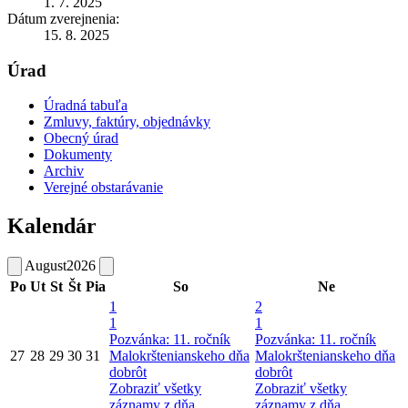
1. 7. 2025
Dátum zverejnenia:
15. 8. 2025
Úrad
Úradná tabuľa
Zmluvy, faktúry, objednávky
Obecný úrad
Dokumenty
Archiv
Verejné obstarávanie
Kalendár
August
2026
Po
Ut
St
Št
Pia
So
Ne
1
2
1
1
Pozvánka: 11. ročník
Pozvánka: 11. ročník
27
28
29
30
31
Malokrštenianskeho dňa
Malokrštenianskeho dňa
dobrôt
dobrôt
Zobraziť všetky
Zobraziť všetky
záznamy z dňa
záznamy z dňa