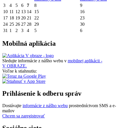
3
4
5
6
7
8
9
10
11
12
13
14
15
16
17
18
19
20
21
22
23
24
25
26
27
28
29
30
31
1
2
3
4
5
6
Mobilná aplikácia
Sledujte informácie z nášho webu v
mobilnej aplikácii -
V OBRAZE.
Voľne k stiahnutiu:
Prihlásenie k odberu správ
Dostávajte
informácie z nášho webu
prostredníctvom SMS a e-
mailov
Chcem sa zaregistrovať
Sociálne siete