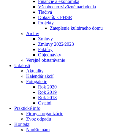
Financie a ekonomika
Všeobecno záväzné nariadenia
Tlačivá
Dotazník k PHSR
Projekty
Zateplenie kultúrneho domu
Archiv
Zmluvy
Zmluvy 2022⁄2023
Faktúry
Objednávky
Verejné obstarávanie
Udalosti
Aktuality
Kalendár akcií
Fotogalerie
Rok 2020
Rok 2019
Rok 2018
Ostatní
Praktické info
Firmy a organizácie
Zvoz odpadu
Kontakt
Napíšte nám