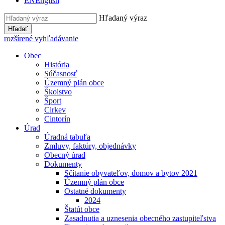
EN
English
Hľadaný výraz
Hľadať
rozšírené vyhľadávanie
Obec
História
Súčasnosť
Územný plán obce
Školstvo
Šport
Cirkev
Cintorín
Úrad
Úradná tabuľa
Zmluvy, faktúry, objednávky
Obecný úrad
Dokumenty
Sčítanie obyvateľov, domov a bytov 2021
Územný plán obce
Ostatné dokumenty
2024
Štatút obce
Zasadnutia a uznesenia obecného zastupiteľstva