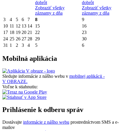
dobrôt
dobrôt
Zobraziť všetky
Zobraziť všetky
záznamy z dňa
záznamy z dňa
3
4
5
6
7
8
9
10
11
12
13
14
15
16
17
18
19
20
21
22
23
24
25
26
27
28
29
30
31
1
2
3
4
5
6
Mobilná aplikácia
Sledujte informácie z nášho webu v
mobilnej aplikácii -
V OBRAZE.
Voľne k stiahnutiu:
Prihlásenie k odberu správ
Dostávajte
informácie z nášho webu
prostredníctvom SMS a e-
mailov