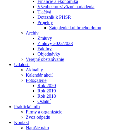
Financie a ekonomika
Všeobecno záväzné nariadenia
Tlačivá
Dotazník k PHSR
Projekty
Zateplenie kultúrneho domu
Archiv
Zmluvy
Zmluvy 2022⁄2023
Faktúry
Objednávky
Verejné obstarávanie
Udalosti
Aktuality
Kalendár akcií
Fotogalerie
Rok 2020
Rok 2019
Rok 2018
Ostatní
Praktické info
Firmy a organizácie
Zvoz odpadu
Kontakt
Napíšte nám