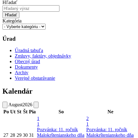
Hľadať
Hľadať
Kategória
Úrad
Úradná tabuľa
Zmluvy, faktúry, objednávky
Obecný úrad
Dokumenty
Archiv
Verejné obstarávanie
Kalendár
August
2026
Po
Ut
St
Št
Pia
So
Ne
1
2
1
1
Pozvánka: 11. ročník
Pozvánka: 11. ročník
27
28
29
30
31
Malokrštenianskeho dňa
Malokrštenianskeho dňa