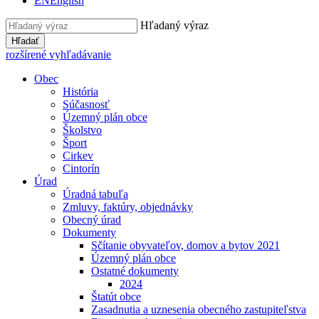
EN
English
Hľadaný výraz
Hľadať
rozšírené vyhľadávanie
Obec
História
Súčasnosť
Územný plán obce
Školstvo
Šport
Cirkev
Cintorín
Úrad
Úradná tabuľa
Zmluvy, faktúry, objednávky
Obecný úrad
Dokumenty
Sčítanie obyvateľov, domov a bytov 2021
Územný plán obce
Ostatné dokumenty
2024
Štatút obce
Zasadnutia a uznesenia obecného zastupiteľstva