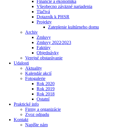
Financie a ekonomika
Všeobecno záväzné nariadenia
Tlačivá
Dotazník k PHSR
Projekty
Zateplenie kultúrneho domu
Archiv
Zmluvy
Zmluvy 2022⁄2023
Faktúry
Objednávky
Verejné obstarávanie
Udalosti
Aktuality
Kalendár akcií
Fotogalerie
Rok 2020
Rok 2019
Rok 2018
Ostatní
Praktické info
Firmy a organizácie
Zvoz odpadu
Kontakt
Napíšte nám