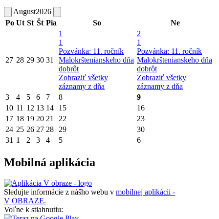
August
2026
Po
Ut
St
Št
Pia
So
Ne
1
2
1
1
Pozvánka: 11. ročník
Pozvánka: 11. ročník
27
28
29
30
31
Malokrštenianskeho dňa
Malokrštenianskeho dňa
dobrôt
dobrôt
Zobraziť všetky
Zobraziť všetky
záznamy z dňa
záznamy z dňa
3
4
5
6
7
8
9
10
11
12
13
14
15
16
17
18
19
20
21
22
23
24
25
26
27
28
29
30
31
1
2
3
4
5
6
Mobilná aplikácia
Sledujte informácie z nášho webu v
mobilnej aplikácii -
V OBRAZE.
Voľne k stiahnutiu: