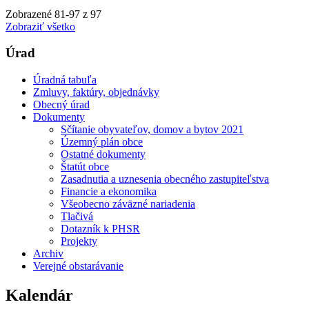
Zobrazené
81
-
97
z 97
Zobraziť všetko
Úrad
Úradná tabuľa
Zmluvy, faktúry, objednávky
Obecný úrad
Dokumenty
Sčítanie obyvateľov, domov a bytov 2021
Územný plán obce
Ostatné dokumenty
Štatút obce
Zasadnutia a uznesenia obecného zastupiteľstva
Financie a ekonomika
Všeobecno záväzné nariadenia
Tlačivá
Dotazník k PHSR
Projekty
Archiv
Verejné obstarávanie
Kalendár